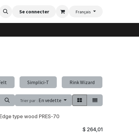
nte
Blog
Se connecter
Vidéos d'installation
Galerie de jardinère
Flexi-Fe
Français
Felt
Simplici-T
Rink Wizard
Sneeze-Gu
En vedette
Trier par :
e Edge type wood PRES-70
$
264,01