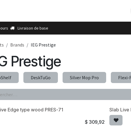
s
À propos de nous
Contactez-nous
Plus
Points de ve
jours
Livraison de base
ts
Brands
IEG Prestige
G Prestige
oShelf
DeskTuGo
Silver Mop Pro
Flexi-
Live Edge type wood PRES-71
Slab Liv
$
309,92