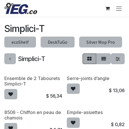
Se rendre au contenu
Simplici-T
ecoShelf
DeskTuGo
Silver Mop Pro
Simplici-T
Ensemble de 2 Tabourets
Serre-joints d’angle
Simplici-T
$
13,06
$
56,34
8506 - Chiffon en peau de
Empile-assiettes
chamois
$
0,82