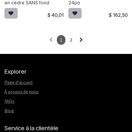
en cèdre SANS fond
24po
$
40,01
$
162,50
1
2
Explorer
Page d'accueil
À propos de nous
FAQs
Blog
Service à la clientèle